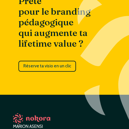
Prête
pour le branding
pédagogique
qui augmente ta
lifetime value ?
Réserve ta visio en un clic
MARION ASENSI