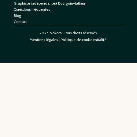
Graphiste indépendanteà Bourgoin-Jallieu
Questions fréquentes
Blog
Contact
2025 Nokora. Tous droits réservés.
|
Mentions légales
Politique de confidentialité