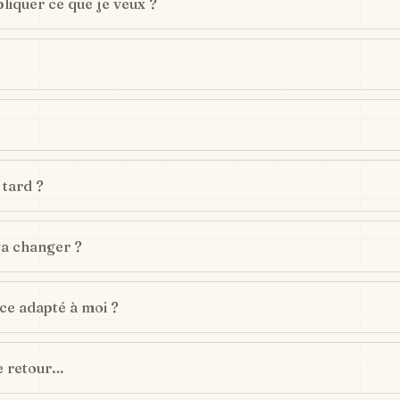
pliquer ce que je veux ?
?
 tard ?
va changer ?
-ce adapté à moi ?
de retour…