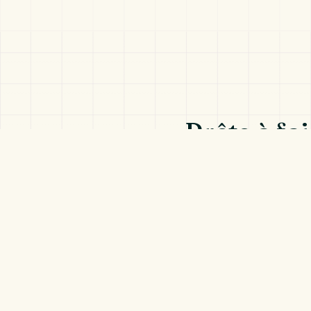
Prête à fa
Tu me racontes