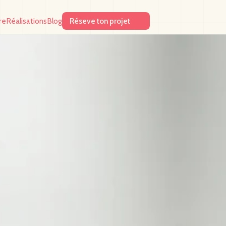
re
Réalisations
Blog
Réseve ton projet
re
Réalisations
Blog
Réseve ton projet