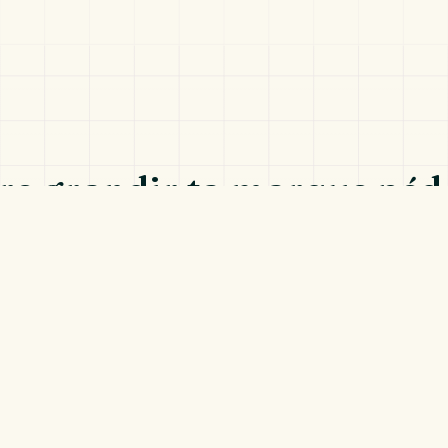
ire grandir ta marque pé
Réserve ton appel découverte
C’est offert, sans engagement.
 ton projet, je te partage mes premières pistes, et on voit si on a